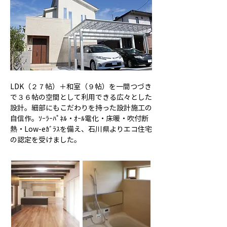
LDK（２７帖）＋和室（９帖）を一間つづき
で３６帖の空間として利用できる広々とした
設計。細部にもこだわりを持った設計施工の
自信作。ｿｰﾗｰﾊﾟﾈﾙ・ｵｰﾙ電化・床暖・吹付断
熱・Low-eｶﾞﾗｽを備え、石川県よりエコ住宅
の認定を受けました。