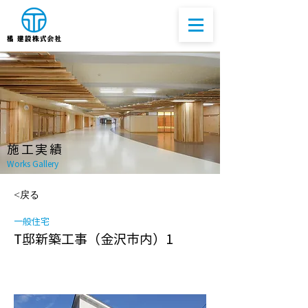
​施工実績
Works Gallery​
<戻る
一般住宅
T邸新築工事（金沢市内）1