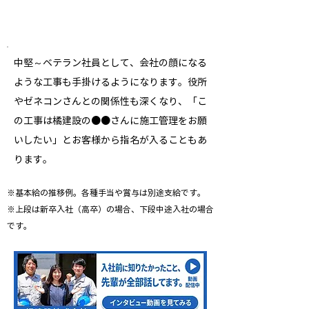
425,000
38歳
円
1​
5
2
5
〜
年目
500,000
45歳
円
中堅～ベテラン社員として、会社の顔になる
ような工事も手掛けるようになります。役所
やゼネコンさんとの関係性も深くなり、「こ
の工事は橘建設の●●さんに施工管理をお願
いしたい」とお客様から指名が入ることもあ
ります。
※基本給の推移例。各種手当や賞与は別途支給です。
※上段は新卒入社（高卒）の場合、下段中途入社の場合
です。