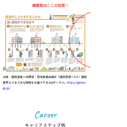
橘建設はここの役割！
出典：建設産業人材確保・育成推進協議会「建設現場へGO！建設
業界のさまざまな情報をお届けするJobポータル」
https://genba-
go.jp/
Career
​キャリアステップ例