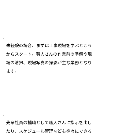
236,00
0
18歳
円
1
2
〜
年目
280,000
25歳
円
未経験の場合、まずは工事現場を学ぶところ
からスタート。職人さんの作業前の準備や現
場の清掃、現場写真の撮影が主な業務となり
ます。
260,000
23歳
円
3
5
〜
年目
340,000
30歳
円
先輩社員の補助として職人さんに指示を出し
たり、スケジュール管理なども徐々にできる