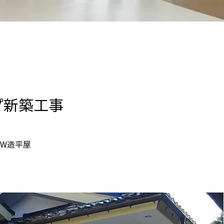
プ新築工事
_W造平屋