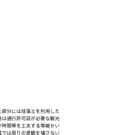
た部分には珪藻土を利用した
路は通行許可証が必要な観光
や時間帯を工夫する等細かい
域では周りの景観を壊さない