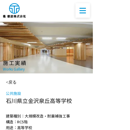
​施工実績
Works Gallery​
<戻る
公共施設
石川県立金沢泉丘高等学校
建築種別：大規模改造・耐震補強工事
構造：RC5階
用途：高等学校