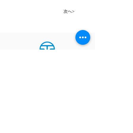
次へ>
〒921-8151
石川県金沢市窪7丁目273番地
TEL：076-243-8111
FAX：076-243-8110
ホーム
採用情報
施工実績
​社員インタビュー
会社案内
​社長メッセージ