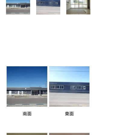
南面
東面