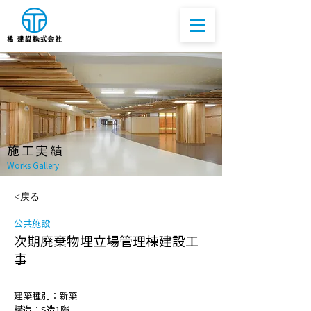
​施工実績
Works Gallery​
<戻る
公共施設
次期廃棄物埋立場管理棟建設工
事
建築種別：新築
構造：S造1階