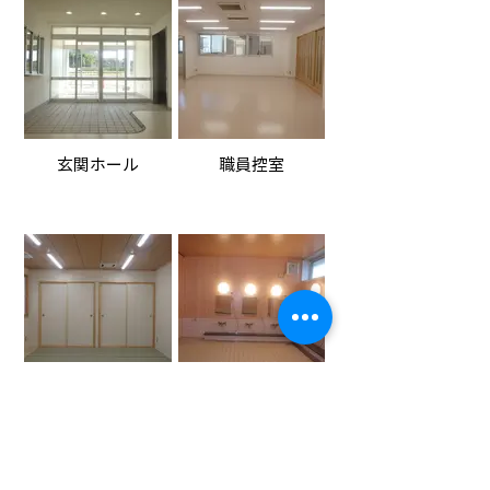
玄関ホール
職員控室
当直室
浴室