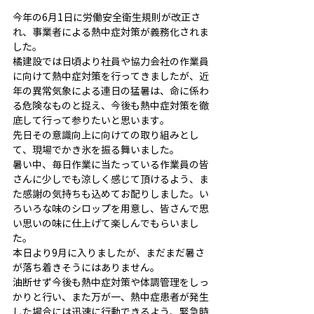
今年の6月1日に労働安全衛生規則が改正さ
れ、事業者による熱中症対策が義務化されま
した。
橘建設では日頃より社員や協力会社の作業員
に向けて熱中症対策を行ってきましたが、近
年の異常気象による連日の猛暑は、命に係わ
る危険なものと捉え、今後も熱中症対策を徹
底して行って参りたいと思います。
先日その意識向上に向けての取り組みとし
て、現場でかき氷を振る舞いました。
暑い中、毎日作業に当たっている作業員の皆
さんに少しでも涼しく感じて頂けるよう、ま
た感謝の気持ちも込めてお配りしました。い
ろいろな味のシロップを用意し、皆さんで思
い思いの味に仕上げて楽しんでもらいまし
た。
本日より9月に入りましたが、まだまだ暑さ
が落ち着きそうにはありません。
油断せず今後も熱中症対策や体調管理をしっ
かりと行い、また万が一、熱中症患者が発生
した場合には迅速に行動できるよう、緊急時