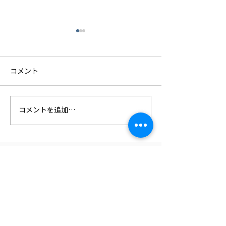
コメント
コメントを追加…
4社合同の安全大会を開催
社員研修旅行 in
しました
♪
〒921-8151
石川県金沢市窪7丁目273番地