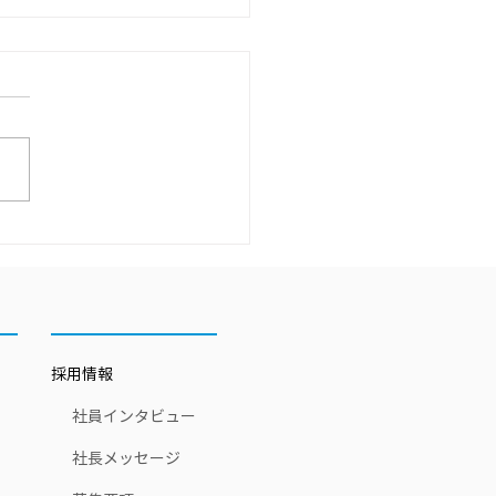
研修旅行 in 神奈川県♪
採用情報
​社員インタビュー
​社長メッセージ