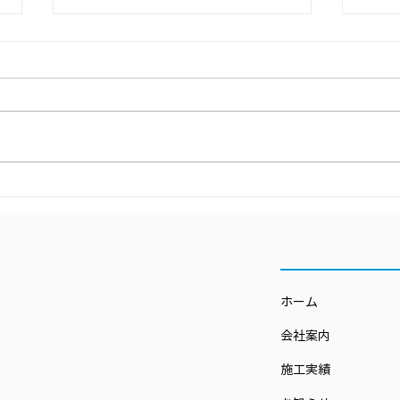
社員
4社合同の安全大会を開催し
ました
ホーム
会社案内
施工実績