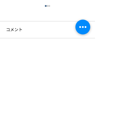
コメント
コメントを追加…
4社合同の安全大会を開催
社員研修旅行 in
しました
♪
〒921-8151
石川県金沢市窪7丁目273番地
TEL：076-243-8111
FAX：076-243-8110