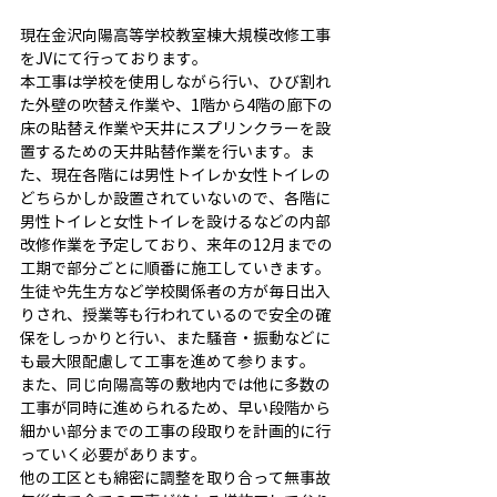
現在金沢向陽高等学校教室棟大規模改修工事
をJVにて行っております。
本工事は学校を使用しながら行い、ひび割れ
た外壁の吹替え作業や、1階から4階の廊下の
床の貼替え作業や天井にスプリンクラーを設
置するための天井貼替作業を行います。ま
た、現在各階には男性トイレか女性トイレの
どちらかしか設置されていないので、各階に
男性トイレと女性トイレを設けるなどの内部
改修作業を予定しており、来年の12月までの
工期で部分ごとに順番に施工していきます。
生徒や先生方など学校関係者の方が毎日出入
りされ、授業等も行われているので安全の確
保をしっかりと行い、また騒音・振動などに
も最大限配慮して工事を進めて参ります。
また、同じ向陽高等の敷地内では他に多数の
工事が同時に進められるため、早い段階から
細かい部分までの工事の段取りを計画的に行
っていく必要があります。
他の工区とも綿密に調整を取り合って無事故