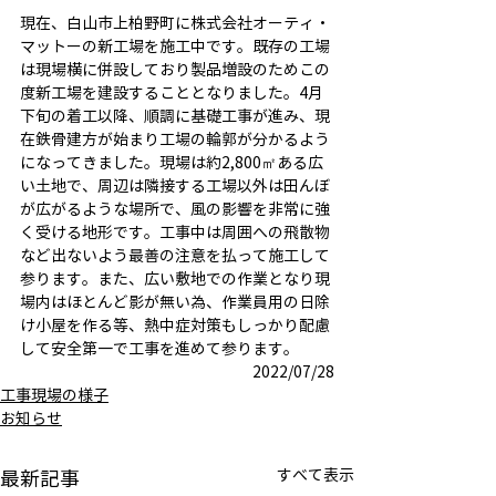
現在、白山市上柏野町に株式会社オーティ・
マットーの新工場を施工中です。既存の工場
は現場横に併設しており製品増設のためこの
度新工場を建設することとなりました。4月
下旬の着工以降、順調に基礎工事が進み、現
在鉄骨建方が始まり工場の輪郭が分かるよう
になってきました。現場は約2,800㎡ある広
い土地で、周辺は隣接する工場以外は田んぼ
が広がるような場所で、風の影響を非常に強
く受ける地形です。工事中は周囲への飛散物
など出ないよう最善の注意を払って施工して
参ります。また、広い敷地での作業となり現
場内はほとんど影が無い為、作業員用の日除
け小屋を作る等、熱中症対策もしっかり配慮
して安全第一で工事を進めて参ります。 
2022/07/28
工事現場の様子
お知らせ
すべて表示
最新記事