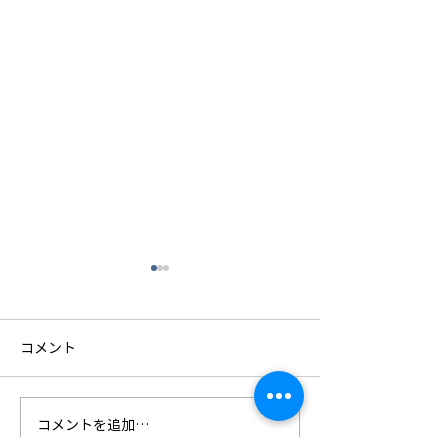
コメント
コメントを追加…
4社合同の安全大会を開催
社員研修旅行 in