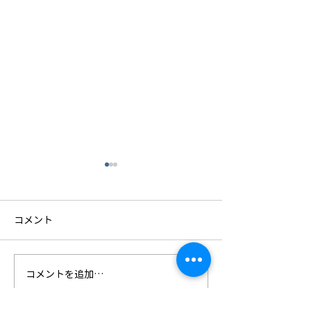
コメント
コメントを追加…
4社合同の安全大会を開催
社員研修旅行 in
しました
♪